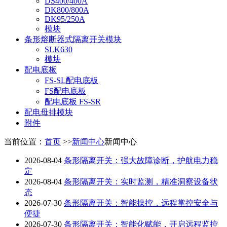
DS400/400A
DK800/800A
DK95/250A
模块
条形熔断器式隔离开关模块
SLK630
模块
配电底板
FS-SL配电底板
FS配电底板
配电底板 FS-SR
配电母排模块
附件
当前位置：
首页
>>
新闻中心
新闻中心
2026-08-04
条形隔离开关：强大故障诊断，护航电力稳
定
2026-08-04
条形隔离开关：实时监测，精准洞察设备状
态
2026-07-30
条形隔离开关：智能操控，远程掌控安全与
便捷
2026-07-30
条形隔离开关：智能化赋能，开启远程监控